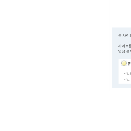
본 사이
사이트를
연장 결
유
- 
- 