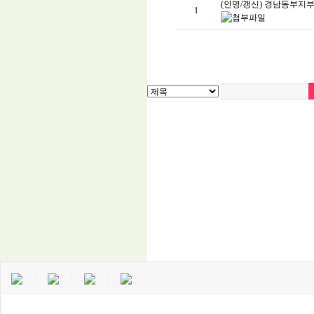
(인명/갱신) 경남동부지
1
｜
｜
｜