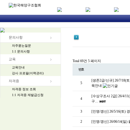
문의사항
자주묻는질문
1:1 문의사항
교육
Total 69건
5 페이지
교육안내
번호
강사 프로필(이력관리)
[생존2급/신규] 26/7/18
자격증
5
육안내
자격증 정보 조회
1:1 자격증 재발급신청
[수상구조사 2급] 26/4/11(토
4
구…
3
[인명/갱신] 26/5/16
2
[인명/갱신] 26/06/14