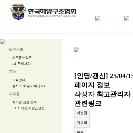
문의사항
자주묻는질문
1:1 문의사항
교육
[인명/갱신] 25/0
교육안내
페이지 정보
강사 프로필(이력관리)
작성자
최고관리자
자격증
관련링크
자격증 정보 조회
1:1 자격증 재발급신청
이전글
다음글
목록