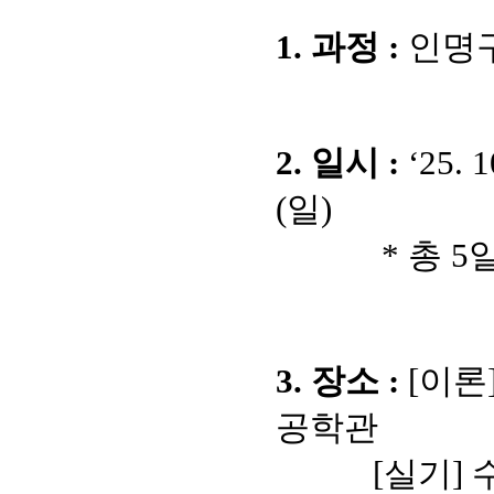
1. 과정 :
인명
2. 일시 :
‘25. 
(일)
* 총 5일간 4
3. 장소 :
[이론
공학관
[실기] 수