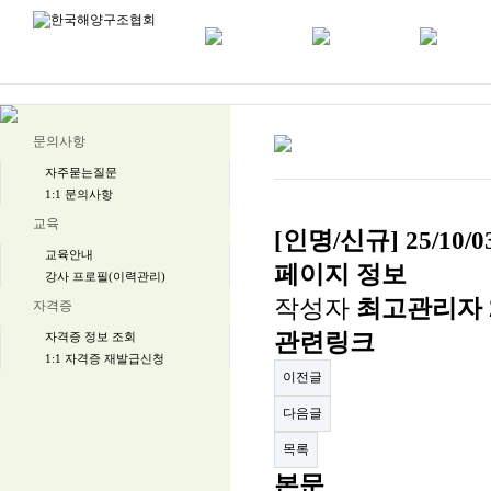
문의사항
자주묻는질문
1:1 문의사항
교육
[인명/신규] 25/10
교육안내
페이지 정보
강사 프로필(이력관리)
작성자
최고관리자
자격증
관련링크
자격증 정보 조회
1:1 자격증 재발급신청
이전글
다음글
목록
본문