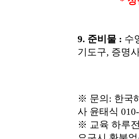
* 정
9. 준비물 :
수영
기도구, 증명사
※ 문의: 한국해
사 윤태식
010
※ 교육 하루전
요구시 환불없