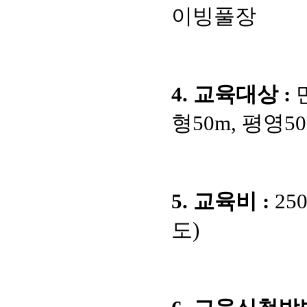
이빙풀장
4. 교육대상 :
형50m, 평영50
5. 교육비 :
25
도)