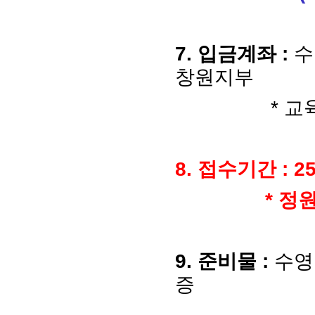
7.
입금계좌
:
수
창원지부
*
교
8.
접수기간
: 25
*
정
9.
준비물
:
수영
증