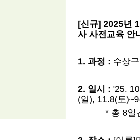
[
신규
] 2025
년
1
사 사전교육
안
1.
과정
:
수상구
2.
일시
:
'25. 1
(일), 11.8(토)~9
*
총
8
일
3.
장소
:
[이론