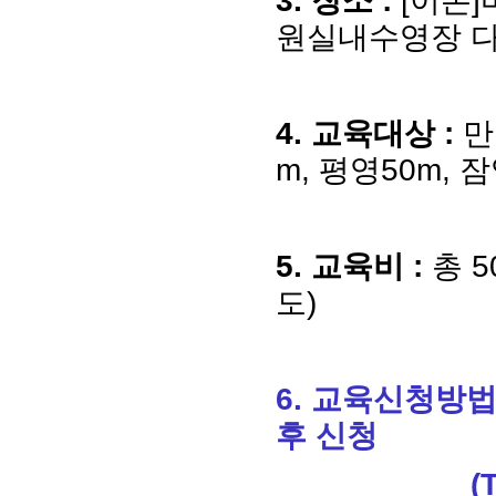
원실내수영장 
4.
교육대상
:
만
m,
평영
50m,
잠
5.
교육비
:
총
5
도
)
6.
교육신청방
후 신청
(