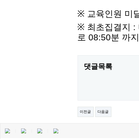
※
교육인원 미달
※
최초집결지
:
로
08:50
분 까지
댓글목록
이전글
다음글
｜
｜
｜