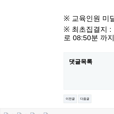
※
교육인원 미달
※
최초집결지
:
로
08:50
분 까지
댓글목록
이전글
다음글