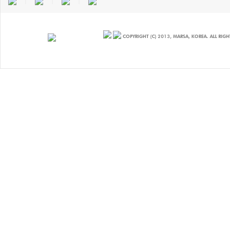
｜
｜
｜