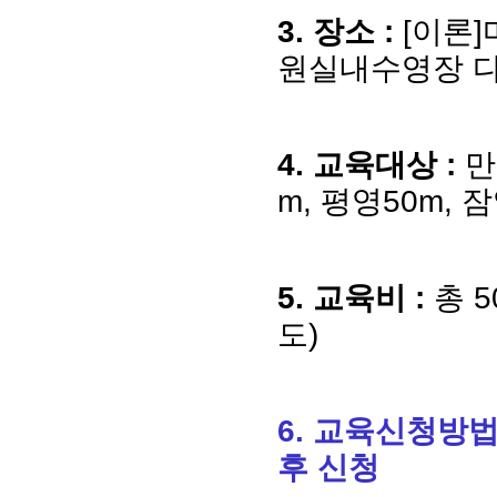
3.
장소
:
[이론
원실내수영장 
4.
교육대상
:
만
m,
평영
50m,
잠
5.
교육비
:
총
5
도
)
6.
교육신청방
후 신청