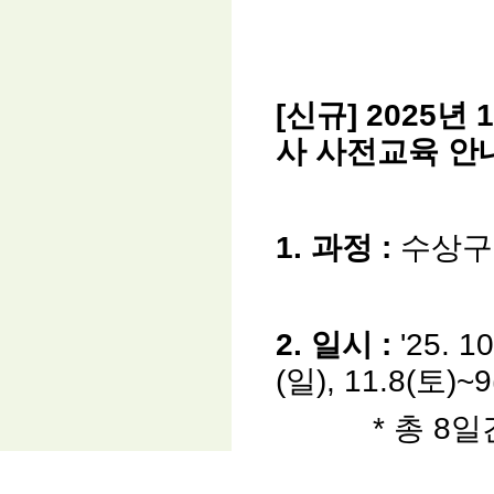
[
신규
] 2025
년
1
사 사전교육
안
1.
과정
:
수상구
2.
일시
:
'25. 1
(일), 11.8(토)~9
*
총
8
일