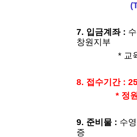
(
7.
입금계좌
:
수
창원지부
*
교
8.
접수기간
: 25
*
정
9.
준비물
:
수영
증