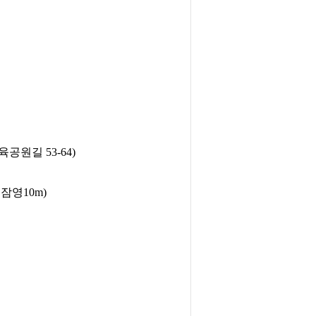
내
원길 53-64)
잠영10m)
부