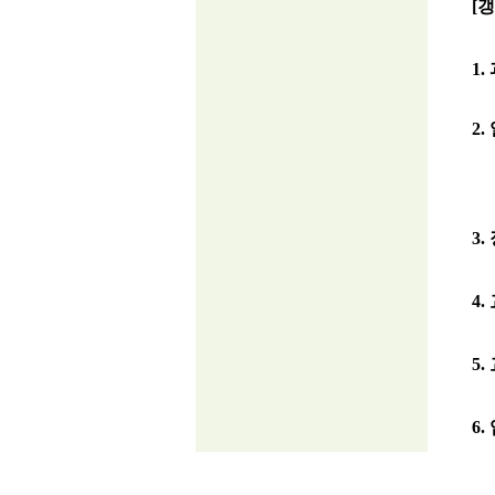
[
1.
2.
*
*
3.
4.
5.
6.