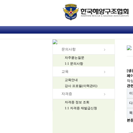
문의사항
자주묻는질문
1:1 문의사항
[생
교육
페이
교육안내
작
관
강사 프로필(이력관리)
이
자격증
자격증 정보 조회
다
1:1 자격증 재발급신청
목
본