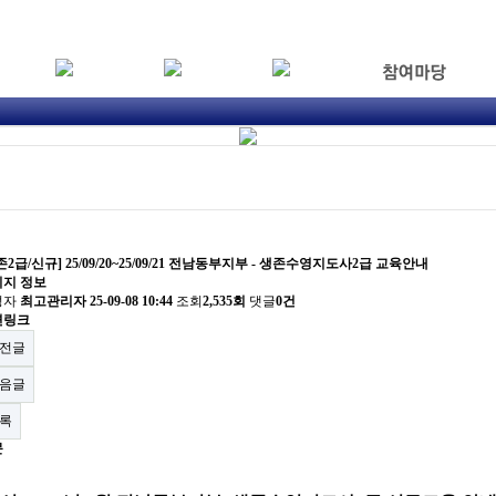
존2급/신규] 25/09/20~25/09/21 전남동부지부 - 생존수영지도사2급 교육안내
지 정보
성자
최고관리자
25-09-08 10:44
조회
2,535회
댓글
0건
련링크
전글
음글
록
문