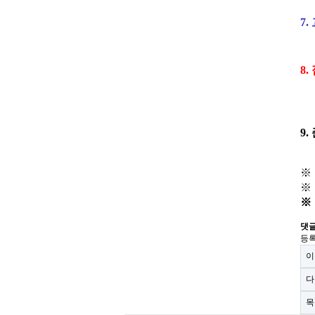
7.
8.
9.
※
※
※
댓
등록
이
다
목