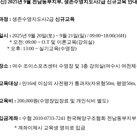
갱신] 2025년 9월 전남동부지부, 생존수영지도사2급 신규교육 안
 과정 :
생존수영지도사2급
신규교육
 일시 :
2025년 9월 20일(토) ~ 9월 21일(일) / 09:00~18:00(16H)
 오전: 09:00 ~ O.T 및 이론교육(강의실)
 오후: 13:00 ~ 실기교육(수영장)
 장소 :
여수 조이스포츠센터 수영장 및 3층 강의실(여수시 여천체육공
 교육대상 :
만16세 이상의 사전평가 통과자(자유형50m, 평영50m, 
 교육비 :
200,000원(수영장입장료 및 개인식비 별도)
입금계좌
:
수협 2010-0733-7241 한국해양구조협회 전남동부지
* 계좌이체시
교육생 명의로 입금