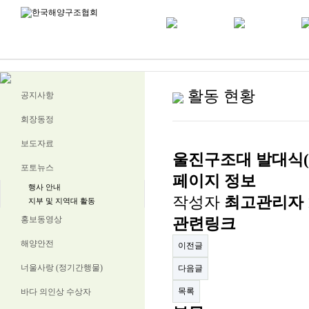
활동 현황
공지사항
회장동정
보도자료
울진구조대 발대식(201
포토뉴스
페이지 정보
행사 안내
작성자
최고관리자
지부 및 지역대 활동
홍보동영상
관련링크
해양안전
이전글
너울사랑 (정기간행물)
다음글
목록
바다 의인상 수상자