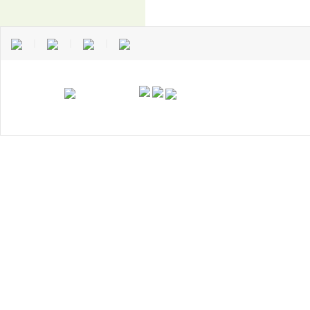
｜
｜
｜