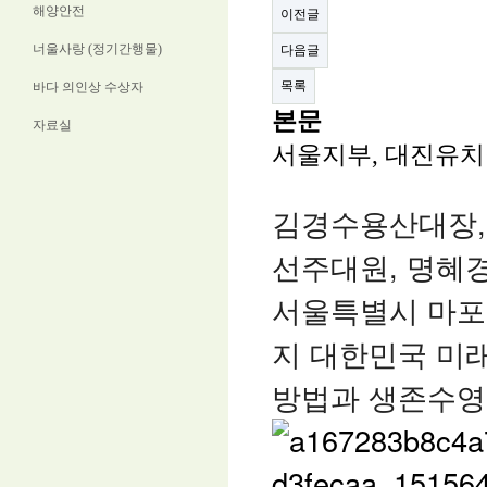
해양안전
이전글
너울사랑 (정기간행물)
다음글
목록
바다 의인상 수상자
본문
자료실
서울지부, 대진유치원 
김경수용산대장,
선주대원, 명혜
서울특별시 마포
지 
대한민국 미래
방법과 생존수영