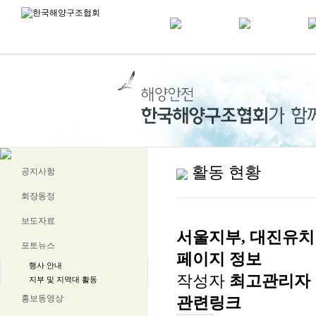
활동 현황
공지사항
회장동정
보도자료
서울지부, 대진유치원 
포토뉴스
페이지 정보
행사 안내
작성자
최고관리자
지부 및 지역대 활동
홍보동영상
관련링크