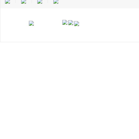
｜
｜
｜