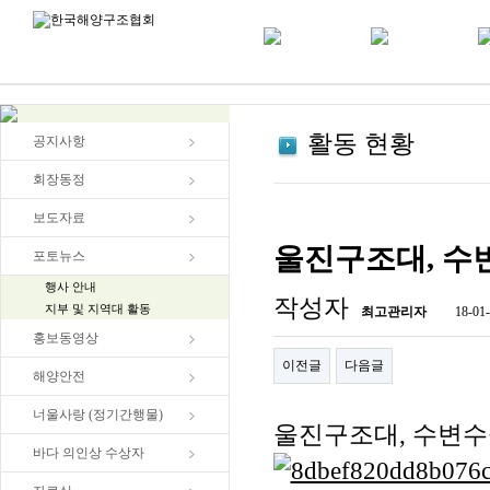
활동 현황
공지사항
회장동정
보도자료
울진구조대, 수변수
포토뉴스
행사 안내
작성자
지부 및 지역대 활동
최고관리자
18-01-
홍보동영상
이전글
다음글
해양안전
너울사랑 (정기간행물)
울진구조대, 수변수중정
바다 의인상 수상자