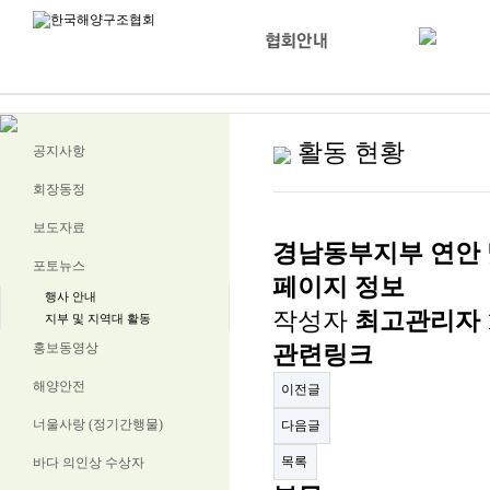
활동 현황
공지사항
회장동정
보도자료
경남동부지부 연안 및 
포토뉴스
페이지 정보
행사 안내
작성자
최고관리자
지부 및 지역대 활동
홍보동영상
관련링크
해양안전
이전글
너울사랑 (정기간행물)
다음글
목록
바다 의인상 수상자