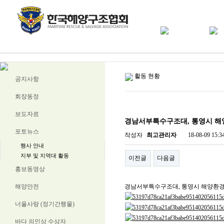
활동 현황
공지사항
회장동정
보도자료
경남서부특수구조대, 통영시 해양환
포토뉴스
작성자
최고관리자
18-08-09 15:3
행사 안내
지부 및 지역대 활동
이전글
다음글
홍보동영상
해양안전
경남서부특수구조대, 통영시 해양환경정화 
너울사랑 (정기간행물)
바다 의인상 수상자