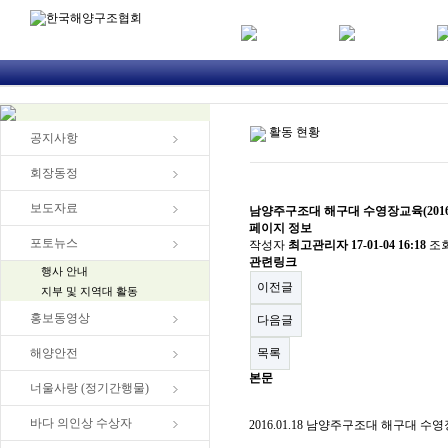
활동 현황
공지사항
회장동정
보도자료
남양주구조대 해구대 수영장교육(2016.0
페이지 정보
포토뉴스
작성자
최고관리자
17-01-04 16:18
조
관련링크
행사 안내
이전글
지부 및 지역대 활동
홍보동영상
다음글
해양안전
목록
본문
너울사랑 (정기간행물)
바다 의인상 수상자
2016.01.18 남양주구조대 해구대 