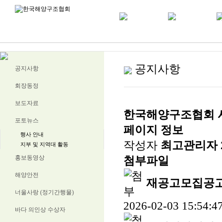
공지사항
공지사항
회장동정
보도자료
한국해양구조협회 
포토뉴스
페이지 정보
행사 안내
작성자
최고관리자
지부 및 지역대 활동
홍보동영상
첨부파일
해양안전
재공고모집공고
너울사랑 (정기간행물)
2026-02-03 15:54:4
바다 의인상 수상자